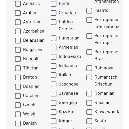
Afghanistan
Amharic
Hindi
Pashto
Arabic
Croatian
Portuguese,
Asturian
Haitian
International
Creole
Azerbaijani
Portuguese,
Hungarian
Belarusian
Portugal
Armenian
Bulgarian
Portuguese,
Indonesian
Bengali
Brazil
Icelandic
Tibetan
Rohingya
Italian
Breton
Rumantsch
Japanese
Grischun
Bosnian
Javanese
Romanian
Catalan
Georgian
Russian
Czech
Kazakh
Kinyarwanda
Welsh
Khmer
Scots
Danish