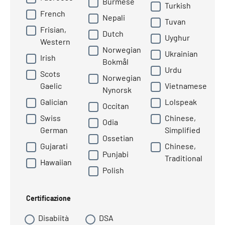
Burmese
Turkish
French
Nepali
Tuvan
Frisian,
Dutch
Uyghur
Western
Norwegian
Ukrainian
Irish
Bokmål
Urdu
Scots
Norwegian
Gaelic
Vietnamese
Nynorsk
Galician
Lolspeak
Occitan
Swiss
Chinese,
Odia
German
Simplified
Ossetian
Gujarati
Chinese,
Punjabi
Traditional
Hawaiian
Polish
Certificazione
Disabiità
DSA