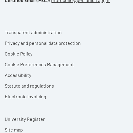
Certified Email (PEC)
:
protocollo@pec.unistrapg.it
Footer menu
Transparent administration
Privacy and personal data protection
Cookie Policy
Cookie Preferences Management
Accessibility
Statute and regulations
Electronic invoicing
University Register
Site map