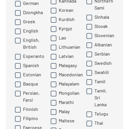
Kannada
Northern
German
Sami
Korean
Dzongkha
Sinhala
Kurdish
Greek
Slovak
Kyrgyz
English
Slovenian
Lao
English,
Albanian
British
Lithuanian
Serbian
Esperanto
Latvian
Swedish
Spanish
Malagasy
Swahili
Estonian
Macedonian
Tamil
Basque
Malayalam
Tamil,
Persian,
Mongolian
Sri
Farsi
Marathi
Lanka
Finnish
Malay
Telugu
Filipino
Maltese
Thai
Faeroese