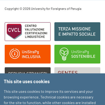
Footer - Copyright
Copyright © 2026 University for Foreigners of Perugia
Footer - Loghi
This site uses cookies
This site uses cookies to improve its services and your
browsing experience. Technical cookies are necessary
for the site to function, while other cookies are installed