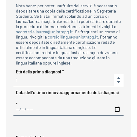
Nota bene: per poter usufruire dei servizi è necessario
depositare una copia della certificazione in Segreteria
Studenti. Se ti stai immatricolando ad un corso di
laurea/laurea magistrale/master la puoi caricare durante
la procedura di immatricolazione, altrimenti rivolgiti a
segreteria.laurea@unistrapg.it
. Se frequenti un corso di
lingua, rivolgiti a
corsidilingua@unistrapg.it
. Potranno
essere depositate direttamente certificazioni redatte
ufficialmente in lingua italiana o inglese. Le
certificazioni redatte in qualsiasi altra lingua dovranno
essere accompagnate da una traduzione giurata in
lingua italiana oppure inglese.
Required
Età della prima diagnosi
*
Increase
Decreas
Data dell’ultimo rinnovo/aggiornamento della diagnosi
Required
*