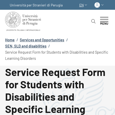
Skip to main content
Skip to footer content
Log in
Università per Stranieri di Perugia
EN
LANGUAGE SWITCHER
MENU
Breadcrumb
Home
/
Services and Opportunities
/
SEN, SLD and disabilities
/
Service Request Form for Students with Disabilities and Specific
Learning Disorders
Service Request Form
for Students with
Disabilities and
Specific Learning