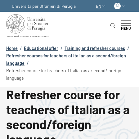
Skip to main content
Skip to footer content
Log in
Università per Stranieri di Perugia
EN
LANGUAGE SWITCHER
MENU
Breadcrumb
Home
/
Educational offer
/
Training and refresher courses
/
Refresher courses for teachers of Italian as a second/foreign
language
/
Refresher course for teachers of Italian as a second/foreign
language
Refresher course for
teachers of Italian as a
second/foreign