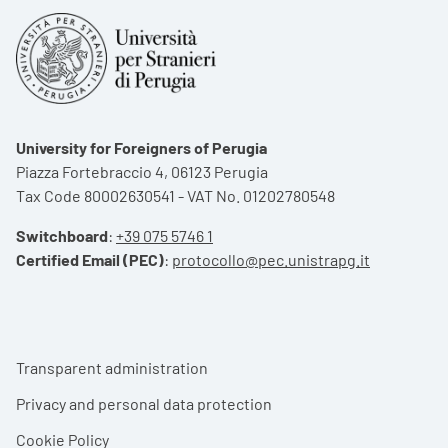
University for Foreigners of Perugia
Piazza Fortebraccio 4, 06123 Perugia
Tax Code 80002630541 - VAT No. 01202780548
Switchboard
:
+39 075 5746 1
Certified Email (PEC)
:
protocollo@pec.unistrapg.it
Footer menu
Transparent administration
Privacy and personal data protection
Cookie Policy