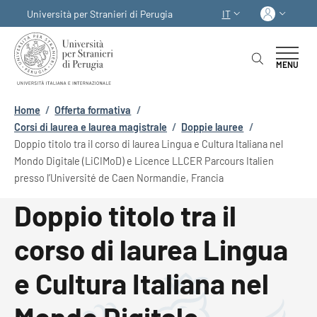
Salta al contenuto principale
Skip to footer content
Acced
Università per Stranieri di Perugia
IT
SELETTORE LINGUA:
MENU
Briciole di pane
Home
/
Offerta formativa
/
Corsi di laurea e laurea magistrale
/
Doppie lauree
/
Doppio titolo tra il corso di laurea Lingua e Cultura Italiana nel
Mondo Digitale (LiCIMoD) e Licence LLCER Parcours Italien
presso l’Université de Caen Normandie, Francia
Doppio titolo tra il
corso di laurea Lingua
e Cultura Italiana nel