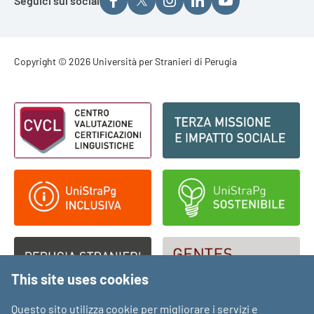
Seguici sui social
Footer - Copyright
Copyright © 2026 Università per Stranieri di Perugia
Footer - Loghi
This site uses cookies
Questo sito utilizza cookie per migliorare i servizi e