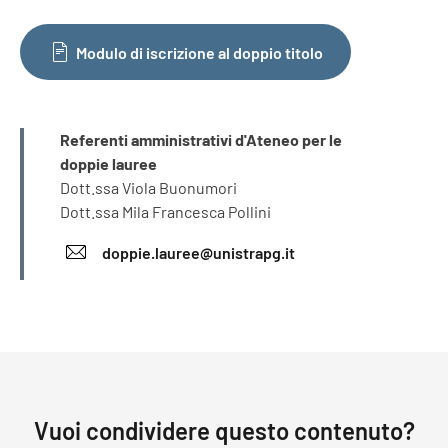
Modulo di iscrizione al doppio titolo
INFORMAZIONI
Referenti amministrativi d'Ateneo per le
doppie lauree
Dott.ssa Viola Buonumori
Dott.ssa Mila Francesca Pollini
doppie.lauree@unistrapg.it
Vuoi condividere questo contenuto?