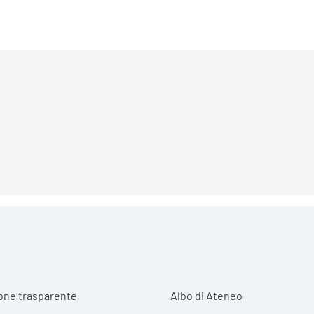
r menu
one trasparente
Albo di Ateneo