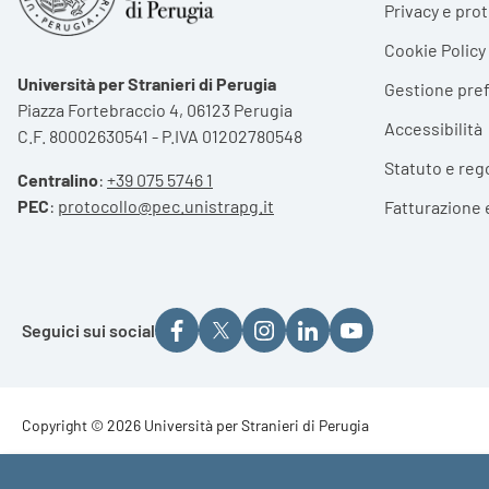
Privacy e pro
Cookie Policy
Università per Stranieri di Perugia
Gestione pre
Piazza Fortebraccio 4, 06123 Perugia
Accessibilità
C.F. 80002630541 - P.IVA 01202780548
Statuto e reg
Centralino
:
+39 075 5746 1
PEC
:
protocollo@pec.unistrapg.it
Fatturazione 
Seguici sui social
Footer - Copyright
Copyright © 2026 Università per Stranieri di Perugia