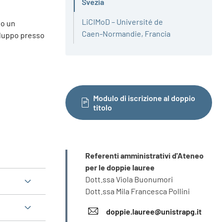
Attivo
Svezia
LiCIMoD – Université de
no un
Caen-Normandie, Francia
iluppo presso
Modulo di iscrizione al doppio
titolo
INFORMAZIONI
Referenti amministrativi d'Ateneo
per le doppie lauree
Dott.ssa Viola Buonumori
Dott.ssa Mila Francesca Pollini
doppie.lauree@unistrapg.it