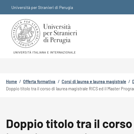
Salta al contenuto principale
Skip to footer content
Università per Stranieri di Perugia
Briciole di pane
Home
/
Offerta formativa
/
Corsi di laurea e laurea magistrale
/
Doppio titolo tra il corso di laurea magistrale RICS ed il Master Prog
Doppio titolo tra il cor