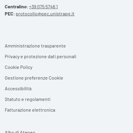
Centralino
:
+39 075 5746 1
PEC
:
protocollo@pec.unistrapg.it
Footer menu
Amministrazione trasparente
Privacy e protezione dati personali
Cookie Policy
Gestione preferenze Cookie
Accessibilità
Statuto e regolamenti
Fatturazione elettronica
Albo di Ateneo