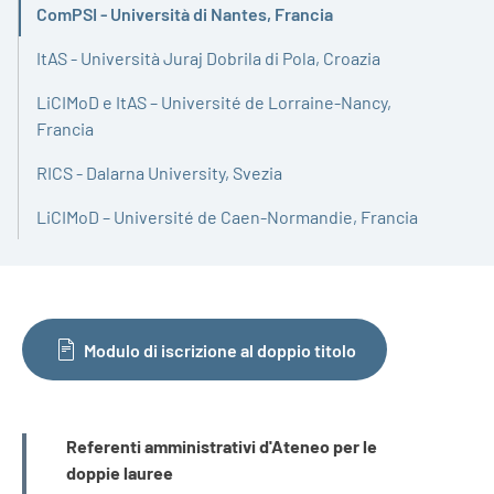
ComPSI - Università di Nantes, Francia
Attivo
ItAS - Università Juraj Dobrila di Pola, Croazia
LiCIMoD e ItAS – Université de Lorraine-Nancy,
Francia
RICS - Dalarna University, Svezia
LiCIMoD – Université de Caen-Normandie, Francia
Modulo di iscrizione al doppio titolo
INFORMAZIONI
Referenti amministrativi d'Ateneo per le
doppie lauree