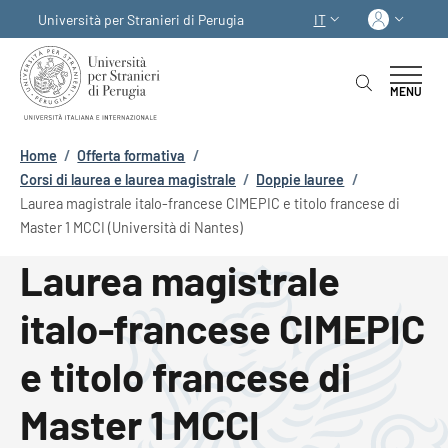
Salta al contenuto principale
Skip to footer content
Acced
Università per Stranieri di Perugia
IT
SELETTORE LINGUA:
MENU
Briciole di pane
Home
/
Offerta formativa
/
Corsi di laurea e laurea magistrale
/
Doppie lauree
/
Laurea magistrale italo-francese CIMEPIC e titolo francese di
Master 1 MCCI (Università di Nantes)
Laurea magistrale
italo-francese CIMEPIC
e titolo francese di
Master 1 MCCI