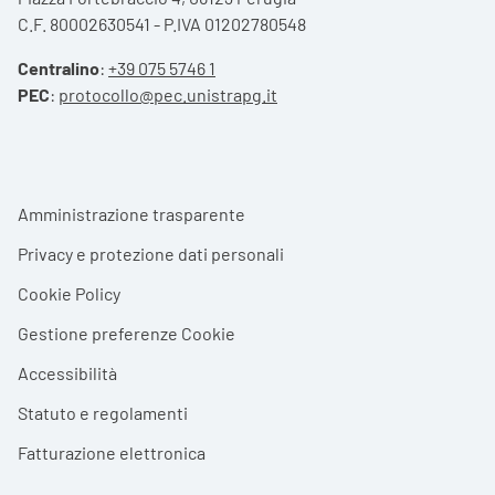
C.F. 80002630541 - P.IVA 01202780548
Centralino
:
+39 075 5746 1
PEC
:
protocollo@pec.unistrapg.it
Footer menu
Amministrazione trasparente
Privacy e protezione dati personali
Cookie Policy
Gestione preferenze Cookie
Accessibilità
Statuto e regolamenti
Fatturazione elettronica