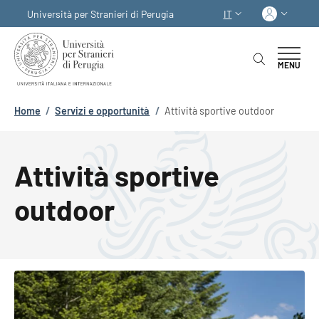
Salta al contenuto principale
Skip to footer content
Acced
Università per Stranieri di Perugia
IT
SELETTORE LINGUA:
MENU
Briciole di pane
Home
/
Servizi e opportunità
/
Attività sportive outdoor
Attività sportive
outdoor