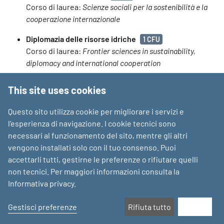
Corso di laurea:
Scienze sociali per la sostenibilità e la
cooperazione internazionale
Diplomazia delle risorse idriche
1 CFU
Corso di laurea:
Frontier sciences in sustainability,
diplomacy and international cooperation
Laboratorio: information geographic systems
3 CFU
This site uses cookies
Corso di laurea:
Relazioni internazionali e cooperazione
allo sviluppo
Questo sito utilizza cookie per migliorare i servizi e
l’esperienza di navigazione. I cookie tecnici sono
Sustainable international strategies for energy and
necessari al funzionamento del sito, mentre gli altri
water: strategies for water
12 CFU
vengono installati solo con il tuo consenso. Puoi
Corso di laurea:
Relazioni internazionali e cooperazione
accettarli tutti, gestirne le preferenze o rifiutare quelli
allo sviluppo
non tecnici. Per maggiori informazioni consulta la
Sustainable international strategies for energy and
Informativa privacy
.
water: strategies for energy
12 CFU
Gestisci preferenze
Rifiuta tutto
Accetta
Corso di laurea:
Relazioni internazionali e cooperazione
allo sviluppo