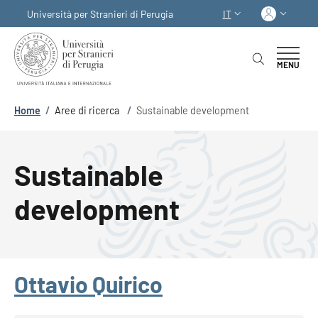
Salta al contenuto principale
Skip to footer content
Acced
Università per Stranieri di Perugia
IT
SELETTORE LINGUA:
MENU
Briciole di pane
Home
/
Aree di ricerca
/
Sustainable development
Sustainable
development
Ottavio Quirico