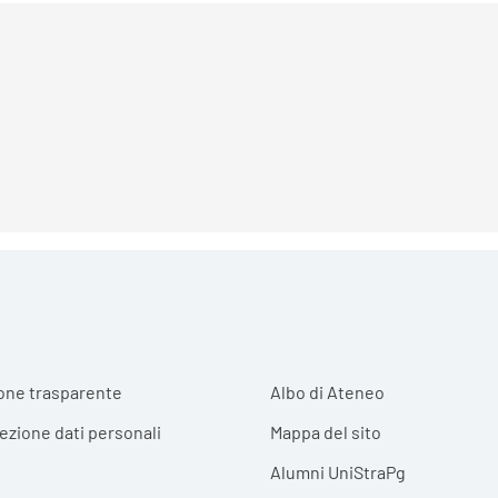
r menu
one trasparente
Albo di Ateneo
tezione dati personali
Mappa del sito
Alumni UniStraPg