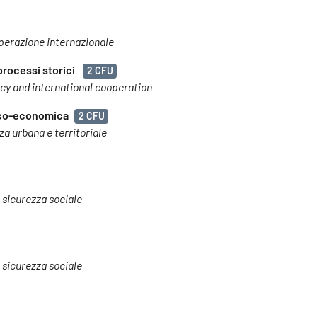
ooperazione internazionale
processi storici
2 CFU
acy and international cooperation
rico-economica
2 CFU
nza urbana e territoriale
a sicurezza sociale
a sicurezza sociale