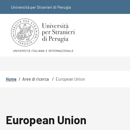
Salta al contenuto principale
Skip to footer content
Università per Stranieri di Perugia
Briciole di pane
Home
/
Aree di ricerca
/
European Union
European Union