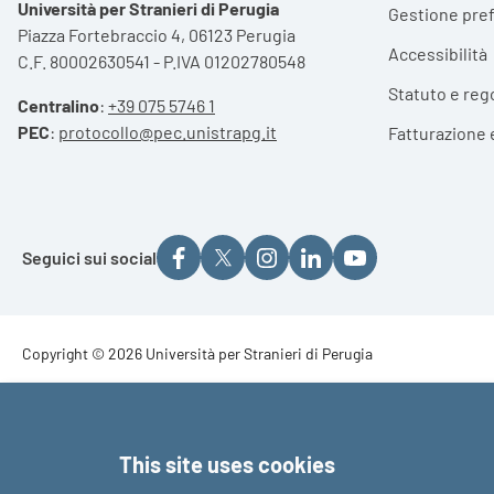
Università per Stranieri di Perugia
Gestione pre
Piazza Fortebraccio 4, 06123 Perugia
Accessibilità
C.F. 80002630541 - P.IVA 01202780548
Statuto e reg
Centralino
:
+39 075 5746 1
PEC
:
protocollo@pec.unistrapg.it
Fatturazione 
Seguici sui social
Footer - Copyright
Copyright © 2026 Università per Stranieri di Perugia
Footer - Loghi
This site uses cookies