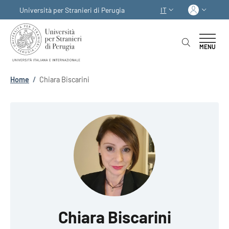
Salta al contenuto principale
Skip to footer content
Acced
Università per Stranieri di Perugia
IT
SELETTORE LINGUA:
MENU
Briciole di pane
Home
/
Chiara Biscarini
Chiara Biscarini