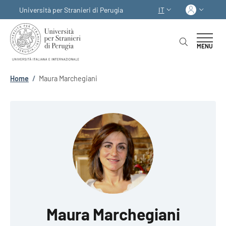
Salta al contenuto principale
Skip to footer content
Acced
Università per Stranieri di Perugia
IT
SELETTORE LINGUA:
MENU
Briciole di pane
Home
/
Maura Marchegiani
Maura Marchegiani