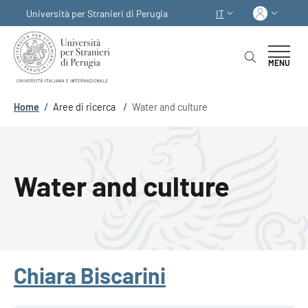
Salta al contenuto principale
Skip to footer content
Acced
Università per Stranieri di Perugia
IT
SELETTORE LINGUA:
MENU
Briciole di pane
Home
/
Aree di ricerca
/
Water and culture
Water and culture
Chiara Biscarini