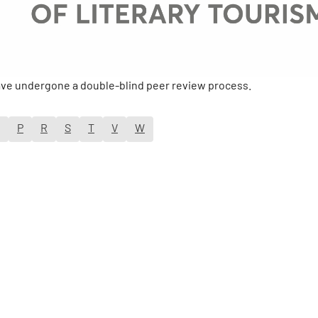
have undergone a double-blind peer review process.
P
R
S
T
V
W