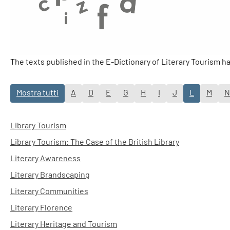
The texts published in the E-Dictionary of Literary Tourism 
Mostra tutti
A
D
E
G
H
I
J
L
M
N
Library Tourism
Library Tourism: The Case of the British Library
Literary Awareness
Literary Brandscaping
Literary Communities
Literary Florence
Literary Heritage and Tourism