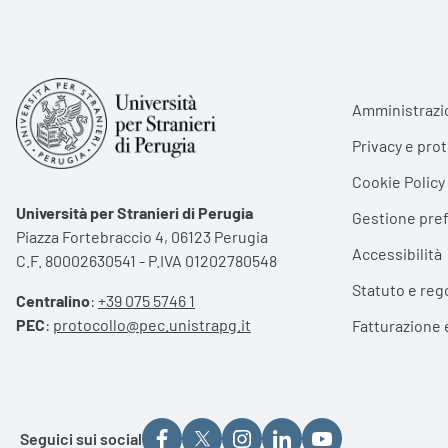
Foote
Amministrazi
Privacy e pro
Cookie Policy
Università per Stranieri di Perugia
Gestione pre
Piazza Fortebraccio 4, 06123 Perugia
Accessibilità
C.F. 80002630541 - P.IVA 01202780548
Statuto e reg
Centralino
:
+39 075 5746 1
PEC
:
protocollo@pec.unistrapg.it
Fatturazione 
Seguici sui social