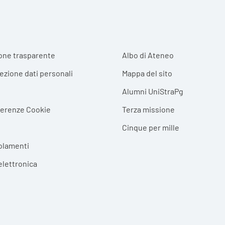
r menu
one trasparente
Albo di Ateneo
tezione dati personali
Mappa del sito
Alumni UniStraPg
ferenze Cookie
Terza missione
Cinque per mille
olamenti
elettronica