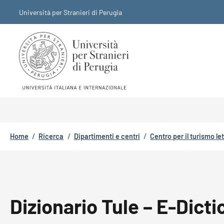
Salta al contenuto principale
Skip to footer content
Università per Stranieri di Perugia
Briciole di pane
Home
/
Ricerca
/
Dipartimenti e centri
/
Centro per il turismo le
Dizionario Tule – E-Dicti