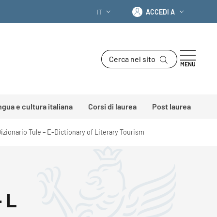
Accedi a
IT
ACCEDI A
SELETTORE LINGUA: CURRENT LANGU
Cerca nel sito
MENU
ingua e cultura italiana
Corsi di laurea
Post laurea
izionario Tule – E-Dictionary of Literary Tourism
- L