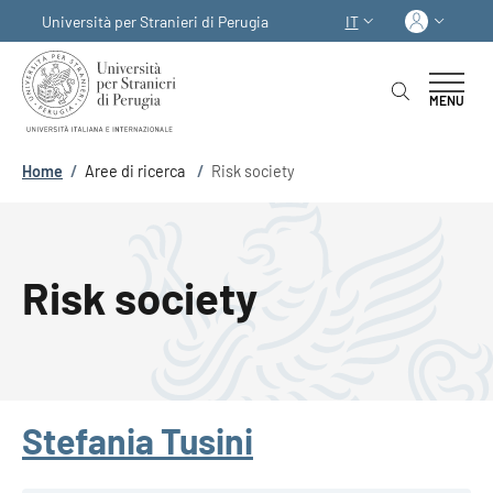
Salta al contenuto principale
Skip to footer content
Acced
Università per Stranieri di Perugia
IT
SELETTORE LINGUA:
MENU
Briciole di pane
Home
/
Aree di ricerca
/
Risk society
Risk society
Stefania Tusini