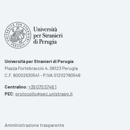
Università per Stranieri di Perugia
Piazza Fortebraccio 4, 06123 Perugia
C.F. 80002630541 - P.IVA 01202780548
Centralino
:
+39 075 5746 1
PEC
:
protocollo@pec.unistrapg.it
Footer menu
Amministrazione trasparente