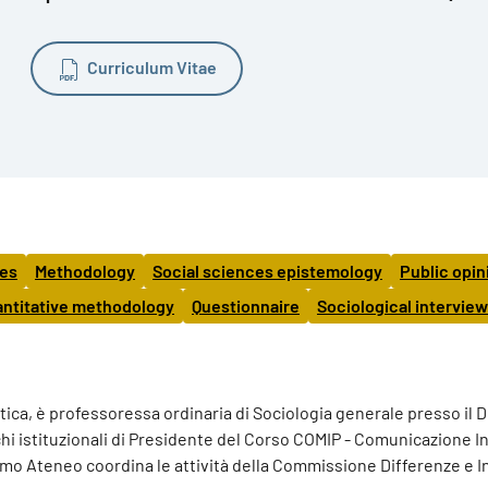
Curriculum Vitae
ces
Methodology
Social sciences epistemology
Public opin
ntitative methodology
Questionnaire
Sociological interview
itica, è professoressa ordinaria di Sociologia generale presso il 
richi istituzionali di Presidente del Corso COMIP - Comunicazione I
imo Ateneo coordina le attività della Commissione Differenze e 