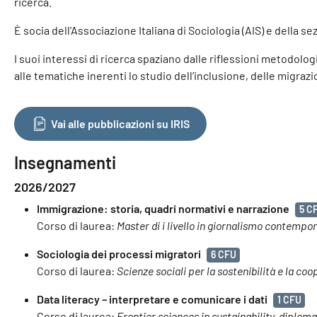
ricerca.
È socia dell'Associazione Italiana di Sociologia (AIS) e della
I suoi interessi di ricerca spaziano dalle riflessioni metodologi
alle tematiche inerenti lo studio dell’inclusione, delle migrazi
Vai alle pubblicazioni su IRIS
Insegnamenti
2026/2027
Immigrazione: storia, quadri normativi e narrazione
5 C
Corso di laurea:
Master di i livello in giornalismo contempo
Sociologia dei processi migratori
6 CFU
Corso di laurea:
Scienze sociali per la sostenibilità e la co
Data literacy – interpretare e comunicare i dati
1 CFU
Corso di laurea:
Frontier sciences in sustainability, diplom