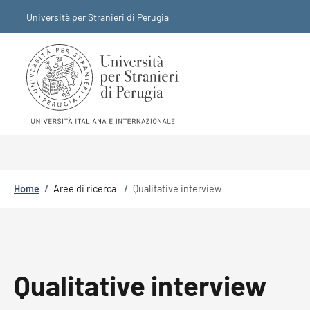
Salta al contenuto principale
Skip to footer content
Università per Stranieri di Perugia
Briciole di pane
Home
/
Aree di ricerca
/
Qualitative interview
Qualitative interview