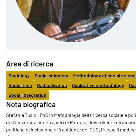
Aree di ricerca
Sociology
Social sciences
Methodology of social scien
Social time
Radicalization
Qualitative methodology
Qua
Social integration
Nota biografica
Stefania Tusini, PhD in Metodologia della ricerca sociale e pol
dell’Università per Stranieri di Perugia, dove riveste gli inca
politiche di inclusione e Presidente del CUG. Presso il medes