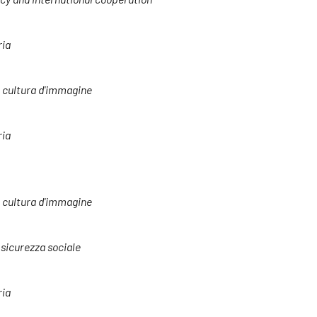
ria
e cultura d'immagine
ria
e cultura d'immagine
a sicurezza sociale
ria