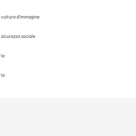
e cultura d'immagine
a sicurezza sociale
ria
ria