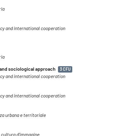
ria
acy and international cooperation
ria
lâ and sociological approach
3 CFU
acy and international cooperation
acy and international cooperation
nza urbana e territoriale
e cultura d'immagine