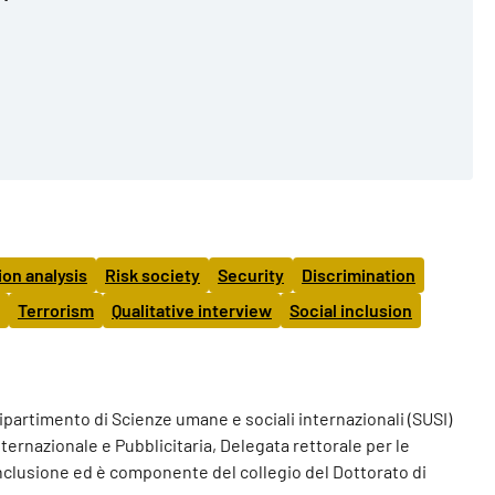
ion analysis
Risk society
Security
Discrimination
Terrorism
Qualitative interview
Social inclusion
Dipartimento di Scienze umane e sociali internazionali (SUSI)
nternazionale e Pubblicitaria, Delegata rettorale per le
Inclusione ed è componente del collegio del Dottorato di