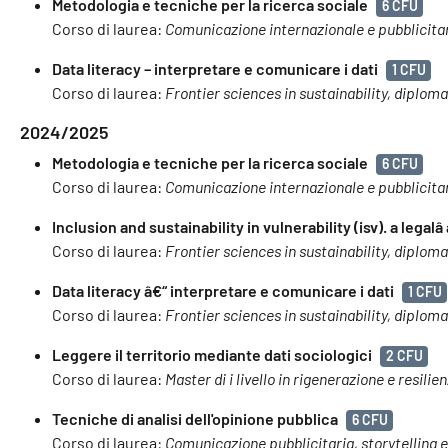
Metodologia e tecniche per la ricerca sociale
6 CFU
Corso di laurea:
Comunicazione internazionale e pubblicita
Data literacy – interpretare e comunicare i dati
1 CFU
Corso di laurea:
Frontier sciences in sustainability, diplom
2024/2025
Metodologia e tecniche per la ricerca sociale
6 CFU
Corso di laurea:
Comunicazione internazionale e pubblicita
Inclusion and sustainability in vulnerability (isv). a lega
Corso di laurea:
Frontier sciences in sustainability, diplom
Data literacy â€“ interpretare e comunicare i dati
1 CFU
Corso di laurea:
Frontier sciences in sustainability, diplom
Leggere il territorio mediante dati sociologici
2 CFU
Corso di laurea:
Master di i livello in rigenerazione e resilie
Tecniche di analisi dell'opinione pubblica
6 CFU
Corso di laurea:
Comunicazione pubblicitaria, storytelling 