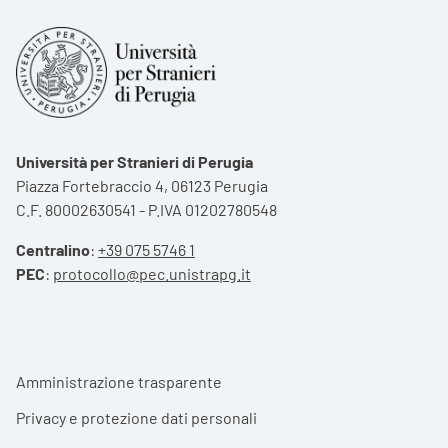
Università per Stranieri di Perugia
Piazza Fortebraccio 4, 06123 Perugia
C.F. 80002630541 - P.IVA 01202780548
Centralino
:
+39 075 5746 1
PEC
:
protocollo@pec.unistrapg.it
Footer menu
Amministrazione trasparente
Privacy e protezione dati personali