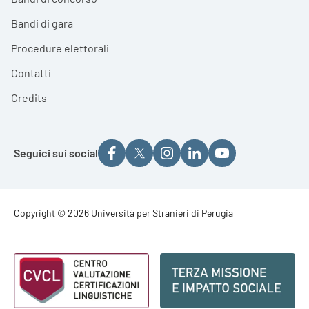
Bandi di gara
Procedure elettorali
Contatti
Credits
Seguici sui social
Footer - Copyright
Copyright © 2026 Università per Stranieri di Perugia
Footer - Loghi