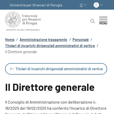
Salta al contenuto principale
Skip to footer content
Acced
Università per Stranieri di Perugia
IT
SELETTORE LINGUA:
MENU
Briciole di pane
Home
/
Amministrazione trasparente
/
Personale
/
Titolari di incarichi dirigenziali amministrativi di vertice
/
Il Direttore generale
Titolari di incarichi dirigenziali amministrativi di vertice
Il Direttore generale
Il Consiglio di Amministrazione con deliberazione n.
16/2025 del 19/02/2025 ha conferito l’incarico di Direttore