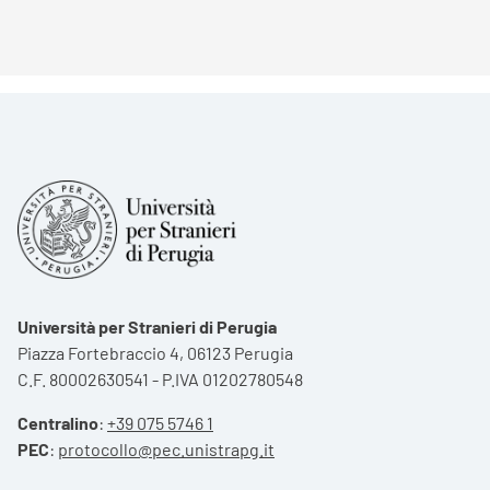
Università per Stranieri di Perugia
Piazza Fortebraccio 4, 06123 Perugia
C.F. 80002630541 - P.IVA 01202780548
Centralino
:
+39 075 5746 1
PEC
:
protocollo@pec.unistrapg.it