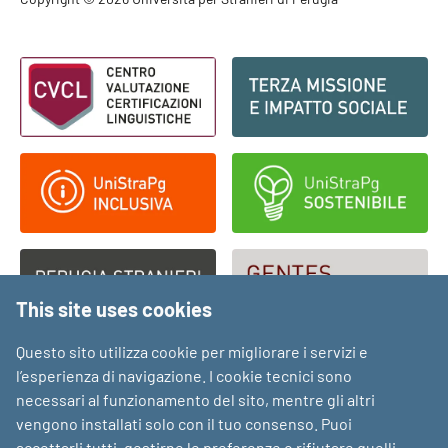
Footer - Copyright
Footer - Loghi
This site uses cookies
Questo sito utilizza cookie per migliorare i servizi e
l’esperienza di navigazione. I cookie tecnici sono
necessari al funzionamento del sito, mentre gli altri
vengono installati solo con il tuo consenso. Puoi
accettarli tutti, gestirne le preferenze o rifiutare quelli