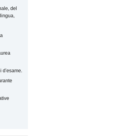
nale, del
lingua,
la
aurea
ni d'esame.
urante
ative