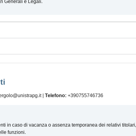
ari Generali e Legali.
ti
ergolo@unistrapg.it |
Telefono:
+390755746736
nti in caso di vacanza o assenza temporanea dei relativi titolari, 
lle funzioni.