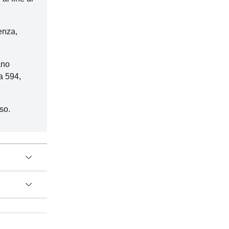
enza,
ano
ma 594,
so.