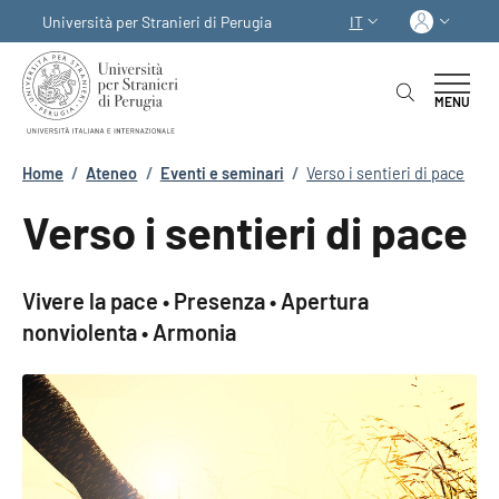
Salta al contenuto principale
Skip to footer content
Acced
Università per Stranieri di Perugia
IT
SELETTORE LINGUA:
MENU
Briciole di pane
Home
/
Ateneo
/
Eventi e seminari
/
Verso i sentieri di pace
Verso i sentieri di pace
Vivere la pace • Presenza • Apertura
nonviolenta • Armonia