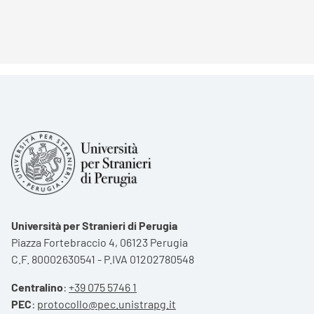
Università per Stranieri di Perugia
Piazza Fortebraccio 4, 06123 Perugia
C.F. 80002630541 - P.IVA 01202780548
Centralino
:
+39 075 5746 1
PEC
:
protocollo@pec.unistrapg.it