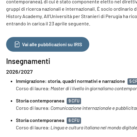
contemporanea), di cui è stato componente eletto nel diretti
gruppi di ricerca nazionali e internazionali. È socio ordinario
History Academy. All’Università per Stranieri di Perugia ha ric
entrando in carica il 23 aprile seguente.
Vai alle pubblicazioni su IRIS
Insegnamenti
2026/2027
Immigrazione: storia, quadri normativi e narrazione
5 C
Corso di laurea:
Master di i livello in giornalismo contempo
Storia contemporanea
9 CFU
Corso di laurea:
Comunicazione internazionale e pubblicita
Storia contemporanea
6 CFU
Corso di laurea:
Lingua e cultura italiana nel mondo digital