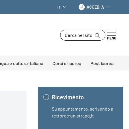
Accedi a
IT
ACCEDI A
SELETTORE LINGUA: CURRENT LANGU
Cerca nel sito
MENU
ingua e cultura italiana
Corsi di laurea
Post laurea
Ricevimento
Su appuntamento, scrivendo a
rettore@unistrapg.it