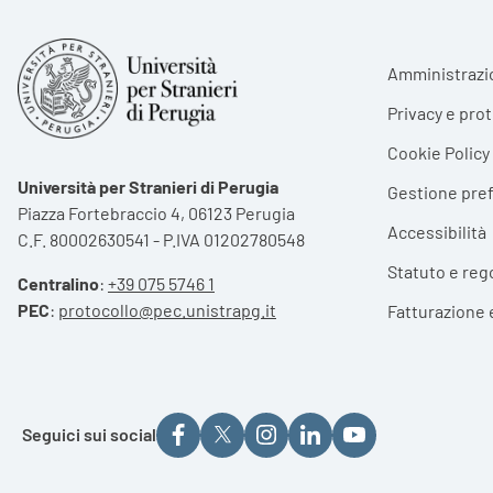
Foote
Amministrazi
Privacy e pro
Cookie Policy
Università per Stranieri di Perugia
Gestione pre
Piazza Fortebraccio 4, 06123 Perugia
Accessibilità
C.F. 80002630541 - P.IVA 01202780548
Statuto e reg
Centralino
:
+39 075 5746 1
PEC
:
protocollo@pec.unistrapg.it
Fatturazione 
Seguici sui social