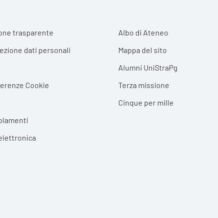
r menu
one trasparente
Albo di Ateneo
tezione dati personali
Mappa del sito
Alumni UniStraPg
ferenze Cookie
Terza missione
Cinque per mille
olamenti
elettronica