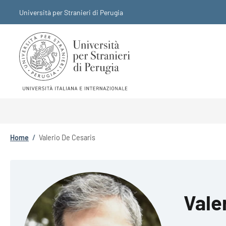
Salta al contenuto principale
Skip to footer content
Università per Stranieri di Perugia
Briciole di pane
Home
/
Valerio De Cesaris
Vale