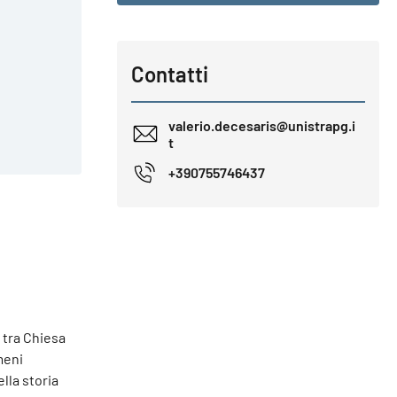
Contatti
valerio.decesaris@unistrapg.i
t
+390755746437
 tra Chiesa
meni
ella storia