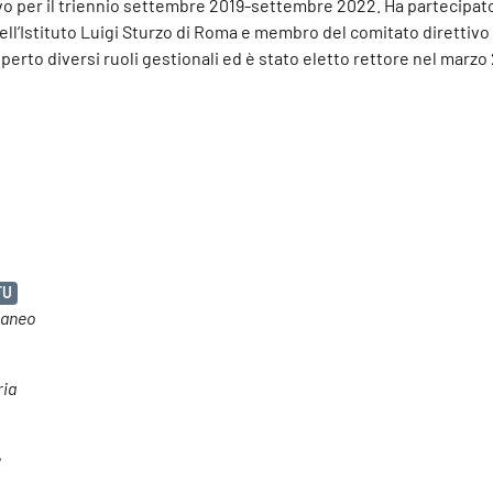
vo per il triennio settembre 2019-settembre 2022. Ha partecipato
 dell’Istituto Luigi Sturzo di Roma e membro del comitato direttivo
operto diversi ruoli gestionali ed è stato eletto rettore nel marzo
FU
raneo
ria
e