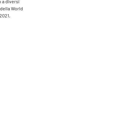
 a diversi
 della World
 2021,