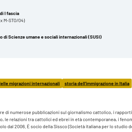
i I fascia
ex M-STO/04)
o di Scienze umane e sociali internazionali (SUSI)
delle migrazioni internazionali
storia dell'immigrazione in Italia
e di numerose pubblicazioni sul giornalismo cattolico, i rapporti
o, le relazioni tra cattolici ed ebrei in età contemporanea, i feno
uolo dal 2006. È socio della Sissco (Società italiana per lo studio d