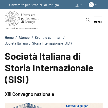
Salta al contenuto principale
Skip to footer content
Acced
Università per Stranieri di Perugia
IT
SELETTORE LINGUA:
MENU
Briciole di pane
Home
/
Ateneo
/
Eventi e seminari
/
Società Italiana di Storia Internazionale (SISI)
Società Italiana di
Storia Internazionale
(SISI)
XIII Convegno nazionale