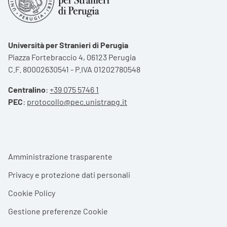
Università per Stranieri di Perugia
Piazza Fortebraccio 4, 06123 Perugia
C.F. 80002630541 - P.IVA 01202780548
Centralino
:
+39 075 5746 1
PEC
:
protocollo@pec.unistrapg.it
Footer menu
Amministrazione trasparente
Privacy e protezione dati personali
Cookie Policy
Gestione preferenze Cookie