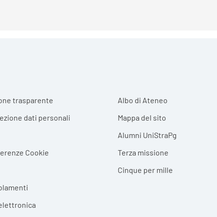
r menu
one trasparente
Albo di Ateneo
tezione dati personali
Mappa del sito
Alumni UniStraPg
ferenze Cookie
Terza missione
Cinque per mille
olamenti
elettronica