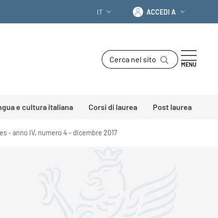
Accedi a
IT
ACCEDI A
SELETTORE LINGUA: CURRENT LANGU
Cerca nel sito
MENU
ingua e cultura italiana
Corsi di laurea
Post laurea
es - anno IV, numero 4 - dicembre 2017