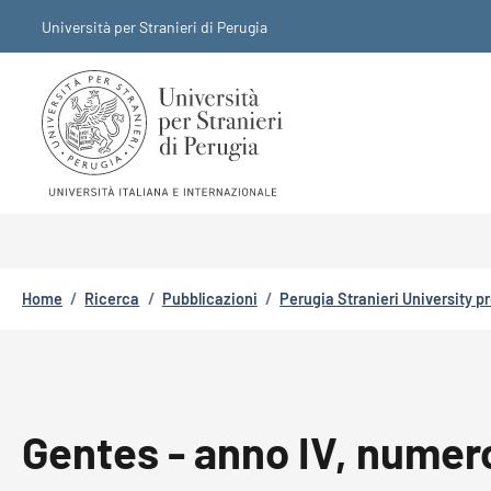
Salta al contenuto principale
Skip to footer content
Università per Stranieri di Perugia
Briciole di pane
Home
/
Ricerca
/
Pubblicazioni
/
Perugia Stranieri University p
Gentes - anno IV, numer