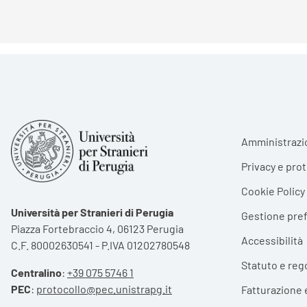
Foote
Amministrazi
Privacy e pro
Cookie Policy
Università per Stranieri di Perugia
Gestione pre
Piazza Fortebraccio 4, 06123 Perugia
Accessibilità
C.F. 80002630541 - P.IVA 01202780548
Statuto e reg
Centralino
:
+39 075 5746 1
PEC
:
protocollo@pec.unistrapg.it
Fatturazione 