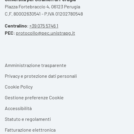
Piazza Fortebraccio 4, 06123 Perugia
C.F. 80002630541 - P.IVA 01202780548
Centralino
:
+39 075 5746 1
PEC
:
protocollo@pec.unistrapg.it
Footer menu
Amministrazione trasparente
Privacy e protezione dati personali
Cookie Policy
Gestione preferenze Cookie
Accessibilità
Statuto e regolamenti
Fatturazione elettronica