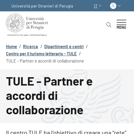
Salta al contenuto principale
Skip to footer content
Acced
Università per Stranieri di Perugia
IT
SELETTORE LINGUA:
MENU
Briciole di pane
Home
/
Ricerca
/
Dipartimenti e centri
/
Centro per il turismo letterario - TULE
/
TULE - Partner e accordi di collaborazione
TULE - Partner e
accordi di
collaborazione
Il centro TULE ha l’obiettivo di creare una “rete”