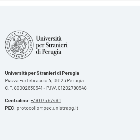
Università per Stranieri di Perugia
Piazza Fortebraccio 4, 06123 Perugia
C.F. 80002630541 - P.IVA 01202780548
Centralino
:
+39 075 5746 1
PEC
:
protocollo@pec.unistrapg.it
Footer menu