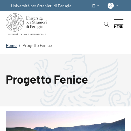
Salta al contenuto principale
Skip to footer content
Acced
Università per Stranieri di Perugia
IT
SELETTORE LINGUA:
MENU
Briciole di pane
Home
/
Progetto Fenice
Progetto Fenice