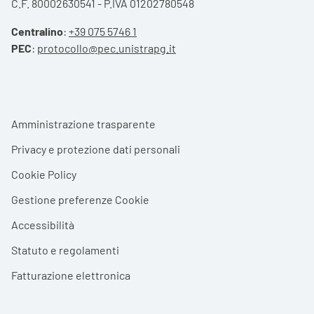
C.F. 80002630541 - P.IVA 01202780548
Centralino
:
+39 075 5746 1
PEC
:
protocollo@pec.unistrapg.it
Footer menu
Amministrazione trasparente
Privacy e protezione dati personali
Cookie Policy
Gestione preferenze Cookie
Accessibilità
Statuto e regolamenti
Fatturazione elettronica