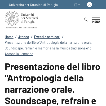
Salta al contenuto principale
Skip to footer content
Acced
Università per Stranieri di Perugia
IT
SELETTORE LINGUA:
MENU
Briciole di pane
Home
/
Ateneo
/
Eventi e seminari
/
Presentazione del libro "Antropologia della narrazione orale.
Soundscape, refrain e memoria nella musica tradizionale" di
Antonello Lamanna
Presentazione del libro
"Antropologia della
narrazione orale.
Soundscape, refrain e