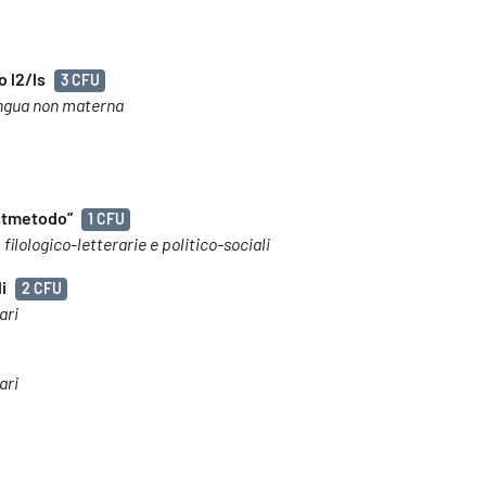
o l2/ls
3 CFU
 lingua non materna
ostmetodo”
1 CFU
 filologico-letterarie e politico-sociali
i
2 CFU
ari
ari