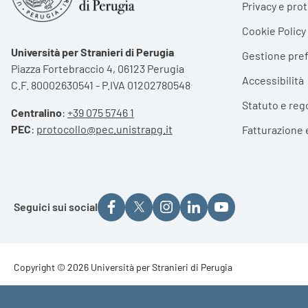
Privacy e pro
Cookie Policy
Università per Stranieri di Perugia
Gestione pre
Piazza Fortebraccio 4, 06123 Perugia
Accessibilità
C.F. 80002630541 - P.IVA 01202780548
Statuto e reg
Centralino
:
+39 075 5746 1
PEC
:
protocollo@pec.unistrapg.it
Fatturazione 
Seguici sui social
Footer - Copyright
Copyright © 2026 Università per Stranieri di Perugia