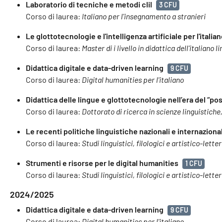
Laboratorio di tecniche e metodi clil
3 CFU
Corso di laurea:
Italiano per l'insegnamento a stranieri
Le glottotecnologie e l'intelligenza artificiale per l'italian
Corso di laurea:
Master di i livello in didattica dell'italiano
Didattica digitale e data-driven learning
9 CFU
Corso di laurea:
Digital humanities per l'italiano
Didattica delle lingue e glottotecnologie nell’era del “p
Corso di laurea:
Dottorato di ricerca in scienze linguistiche,
Le recenti politiche linguistiche nazionali e internazional
Corso di laurea:
Studi linguistici, filologici e artistico-letter
Strumenti e risorse per le digital humanities
1 CFU
Corso di laurea:
Studi linguistici, filologici e artistico-letter
2024/2025
Didattica digitale e data-driven learning
9 CFU
Corso di laurea:
Digital humanities per l'italiano