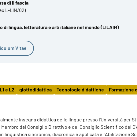
a di II fascia
ex L-LIN/02)
 di lingua, letteratura e arti italiane nel mondo (LILAIM)
iculum Vitae
 L1 e L2
glottodidattica
Tecnologie didattiche
Formazione 
almente insegna didattica delle lingue presso l'Università per Str
e Membro del Consiglio Direttivo e del Consiglio Scientifico del 
n linguistica sincronica, diacronica e applicata e l'Abilitazione Sc