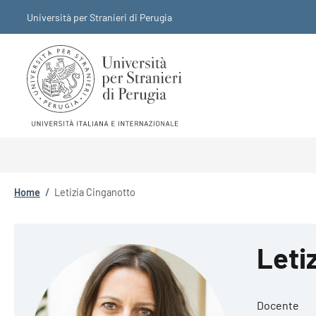
Salta al contenuto principale
Skip to footer content
Università per Stranieri di Perugia
Briciole di pane
Home
/
Letizia Cinganotto
Leti
Docente