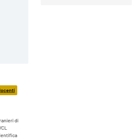
docenti
anieri di
CVCL
ientifica