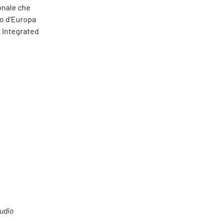
onale che
io d'Europa
e Integrated
tudio