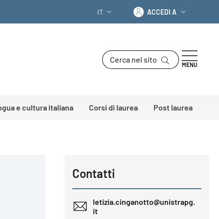
Accedi a
IT
ACCEDI A
SELETTORE LINGUA: CURRENT LANGU
Cerca nel sito
MENU
ingua e cultura italiana
Corsi di laurea
Post laurea
Contatti
letizia.cinganotto@unistrapg.
it