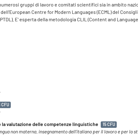
merosi gruppi di lavoro e comitati scientifici sia in ambito nazi
m dell'European Centre for Modern Languages (ECML) del Consigl
" (PTDL). E' esperta della metodologia CLIL (Content and Languag
e
3 CFU
e
 e la valutazione delle competenze linguistiche
15 CFU
o lingua non materna. insegnamento dell’italiano per il lavoro e per lo s