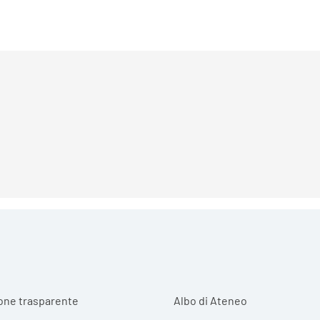
r menu
one trasparente
Albo di Ateneo