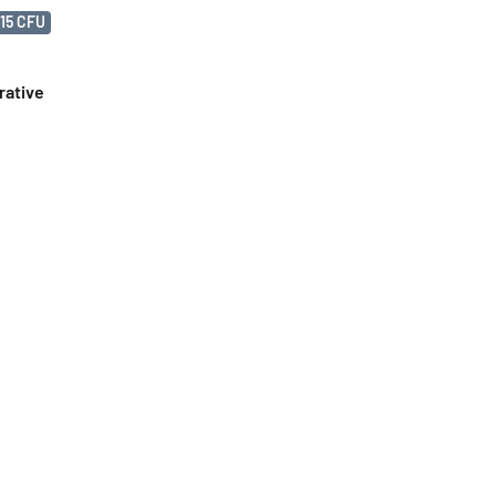
15 CFU
rative