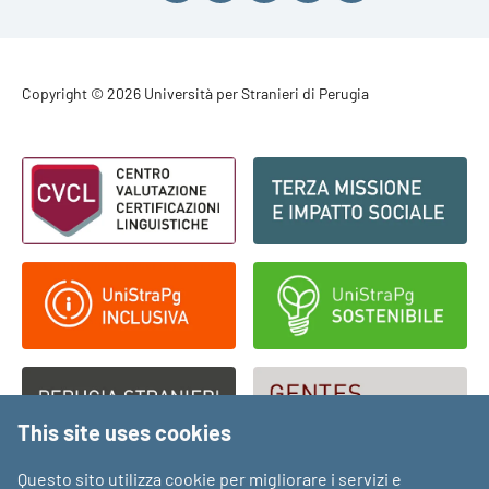
Footer - Copyright
Copyright © 2026 Università per Stranieri di Perugia
Footer - Loghi
This site uses cookies
Questo sito utilizza cookie per migliorare i servizi e