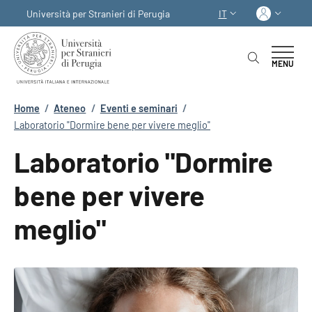
Salta al contenuto principale
Skip to footer content
Acced
Università per Stranieri di Perugia
IT
SELETTORE LINGUA:
MENU
Briciole di pane
Home
/
Ateneo
/
Eventi e seminari
/
Laboratorio "Dormire bene per vivere meglio"
Laboratorio "Dormire
bene per vivere
meglio"