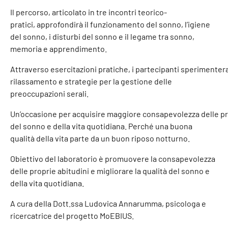
Il
percorso,
articolato
in
tre
incontri
teorico-
pratici,
approfondirà
il
funzionamento
del
sonno, l’igiene
del sonno, i disturbi del sonno e il legame tra sonno,
memoria e apprendimento.
Attraverso
esercitazioni
pratiche,
i
partecipanti
sperimenter
rilassamento e strategie per la gestione delle
preoccupazioni serali.
Un’occasione
per
acquisire
maggiore
consapevolezza
delle
pr
del sonno e della vita quotidiana. Perché una buona
qualità della vita parte da un buon riposo
notturno.
Obiettivo del laboratorio è promuovere la consapevolezza
delle proprie abitudini e migliorare la qualità del sonno e
della vita quotidiana.
A cura della Dott.ssa Ludovica Annarumma, psicologa e
ricercatrice del progetto MoEBIUS.