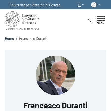
Salta al contenuto principale
Skip to footer content
Acced
Università per Stranieri di Perugia
IT
SELETTORE LINGUA:
MENU
Briciole di pane
Home
/
Francesco Duranti
Francesco Duranti