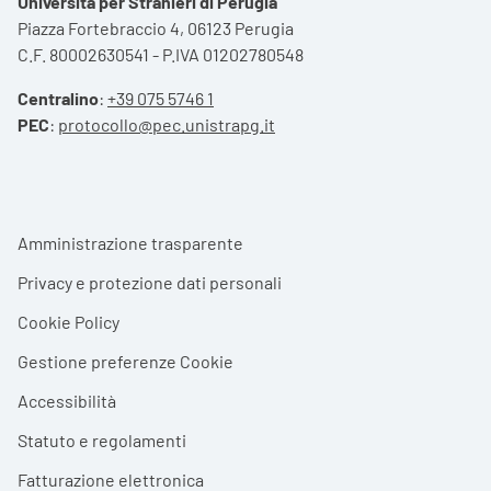
Università per Stranieri di Perugia
Piazza Fortebraccio 4, 06123 Perugia
C.F. 80002630541 - P.IVA 01202780548
Centralino
:
+39 075 5746 1
PEC
:
protocollo@pec.unistrapg.it
Footer menu
Amministrazione trasparente
Privacy e protezione dati personali
Cookie Policy
Gestione preferenze Cookie
Accessibilità
Statuto e regolamenti
Fatturazione elettronica