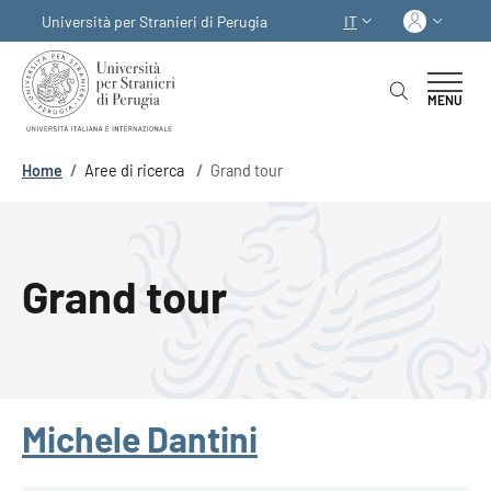
Salta al contenuto principale
Skip to footer content
Acced
Università per Stranieri di Perugia
IT
SELETTORE LINGUA:
MENU
Briciole di pane
Home
/
Aree di ricerca
/
Grand tour
Grand tour
Michele Dantini