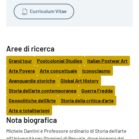
Curriculum Vitae
Aree di ricerca
Grand tour
Postcolonial Studies
Italian Postwar Art
Arte Povera
Arte concettuale
Iconoclasmo
Avanguardie storiche
Global Art History
Storia dell'arte contemporanea
Guerra Fredda
Geopolitiche dell'Arte
Storia della critica d'arte
Arte e totalitarismi
Nota biografica
Michele Dantini è Professore ordinario di Storia dell’arte
all’Università per Stranieri di Perugia, dove insegna dal