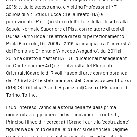
2016; e, dallo stesso anno, è Visiting Professor a IMT
Scuola di Alti Studi, Lucca. Si è laureato (MA) e
perfezionato (Ph. D.) in storia dell’arte e della filosofia alla
Scuola Normale Superiore di Pisa, con relatore di tesi di
laurea Remo Bodei; relatrice di tesi di perfezionamento
Paola Barocchi. Dal 2006 al 2016 ha insegnato all'Università
del Piemonte Orientale "Amedeo Avogadro", dal 2011 al
2013 ha diretto il Master MAED (Educational Management
for Contemporary Art) dell’Università del Piemonte
Orientale|Castello di Rivoli Museo di arte contemporanea,
dal 2018 al 2021 è stato membro del Comitato scientifico di
OGR|CRT Officina Grandi Riparazioni|Cassa di Risparmio di
Torino, Torino.
I suoi interessi vanno alla storia dell’arte dalla prima
modernità a oggi: opere, artisti, movimenti, contesti.
Principali linee di ricerca: a) il Grand Tour e la “costruzione”
figurativa del mito dell’Italia; b) la crisi dell’Ancien Régime
considerata nelle sue implicazioni storico-artistiche di