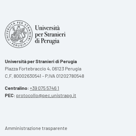
Università per Stranieri di Perugia
Piazza Fortebraccio 4, 06123 Perugia
C.F. 80002630541 - P.IVA 01202780548
Centralino
:
+39 075 5746 1
PEC
:
protocollo@pec.unistrapg.it
Footer menu
Amministrazione trasparente