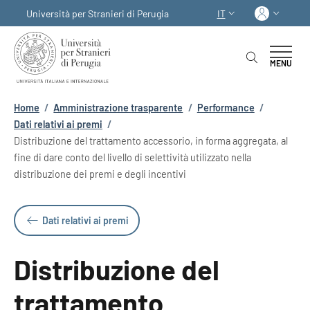
Salta al contenuto principale
Skip to footer content
Acced
Università per Stranieri di Perugia
IT
SELETTORE LINGUA:
MENU
Briciole di pane
Home
/
Amministrazione trasparente
/
Performance
/
Dati relativi ai premi
/
Distribuzione del trattamento accessorio, in forma aggregata, al
fine di dare conto del livello di selettività utilizzato nella
distribuzione dei premi e degli incentivi
Dati relativi ai premi
Distribuzione del
trattamento