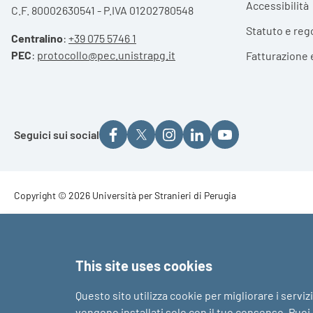
Accessibilità
C.F. 80002630541 - P.IVA 01202780548
Statuto e reg
Centralino
:
+39 075 5746 1
PEC
:
protocollo@pec.unistrapg.it
Fatturazione 
Seguici sui social
Footer - Copyright
Copyright © 2026 Università per Stranieri di Perugia
Footer - Loghi
This site uses cookies
Questo sito utilizza cookie per migliorare i serviz
vengono installati solo con il tuo consenso. Puoi a