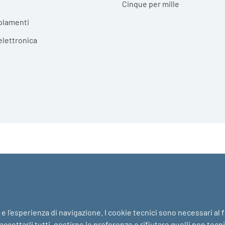
Cinque per mille
olamenti
elettronica
i e l’esperienza di navigazione. I cookie tecnici sono necessari al
ccettarli tutti, gestirne le preferenze o rifiutare quelli non tecn