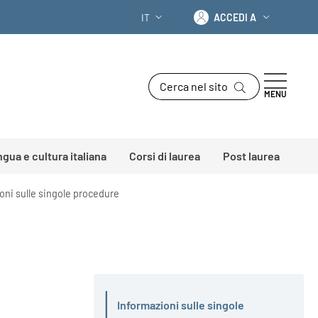
Accedi a
IT
ACCEDI A
SELETTORE LINGUA: CURRENT LANGU
Cerca nel sito
MENU
ingua e cultura italiana
Corsi di laurea
Post laurea
oni sulle singole procedure
Informazioni sulle singole