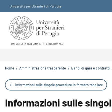
Salta al contenuto principale
Skip to footer content
Università per Stranieri di Perugia
Briciole di pane
Home
/
Amministrazione trasparente
/
Bandi di gara e contratti
Informazioni sulle singole procedure in formato tabellare
Informazioni sulle singo