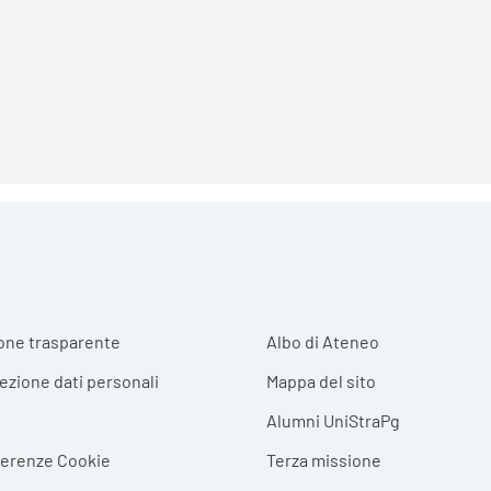
r menu
one trasparente
Albo di Ateneo
tezione dati personali
Mappa del sito
Alumni UniStraPg
ferenze Cookie
Terza missione