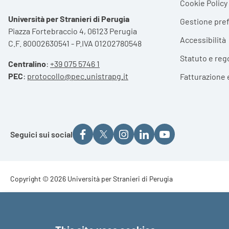
Cookie Policy
Università per Stranieri di Perugia
Gestione pre
Piazza Fortebraccio 4, 06123 Perugia
Accessibilità
C.F. 80002630541 - P.IVA 01202780548
Statuto e reg
Centralino
:
+39 075 5746 1
PEC
:
protocollo@pec.unistrapg.it
Fatturazione 
Seguici sui social
Footer - Copyright
Copyright © 2026 Università per Stranieri di Perugia
Footer - Loghi