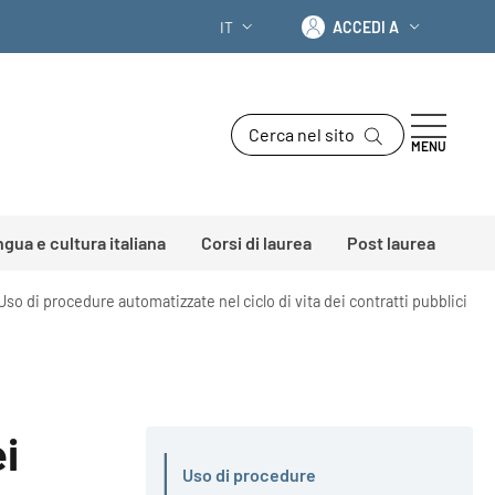
Accedi a
IT
ACCEDI A
SELETTORE LINGUA: CURRENT LANGU
Cerca nel sito
MENU
ingua e cultura italiana
Corsi di laurea
Post laurea
Uso di procedure automatizzate nel ciclo di vita dei contratti pubblici
i
Uso di procedure