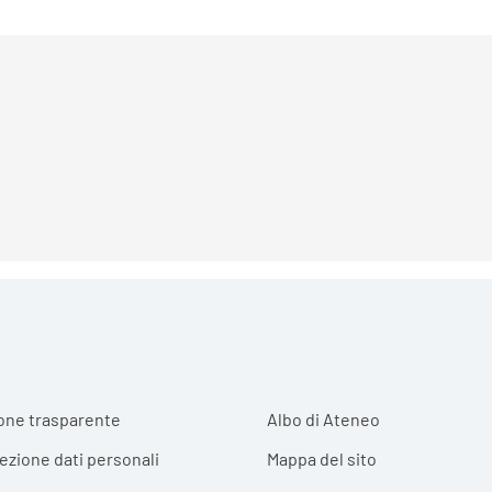
r menu
one trasparente
Albo di Ateneo
tezione dati personali
Mappa del sito