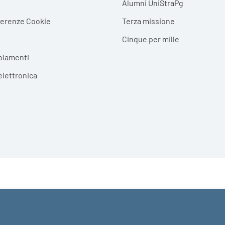
Alumni UniStraPg
ferenze Cookie
Terza missione
Cinque per mille
olamenti
elettronica