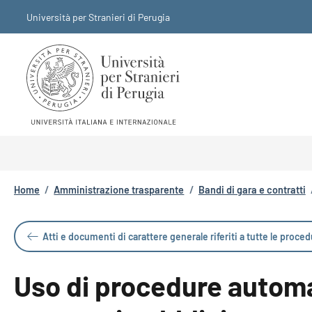
Salta al contenuto principale
Skip to footer content
Università per Stranieri di Perugia
Briciole di pane
Home
/
Amministrazione trasparente
/
Bandi di gara e contratti
Atti e documenti di carattere generale riferiti a tutte le proce
Uso di procedure automat