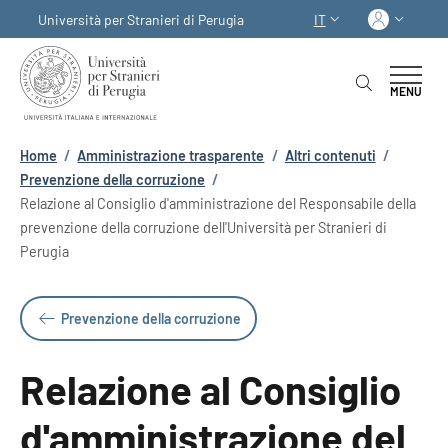
Salta al contenuto principale
Skip to footer content
Acced
Università per Stranieri di Perugia
IT
SELETTORE LINGUA:
MENU
Briciole di pane
Home
/
Amministrazione trasparente
/
Altri contenuti
/
Prevenzione della corruzione
/
Relazione al Consiglio d'amministrazione del Responsabile della
prevenzione della corruzione dell'Università per Stranieri di
Perugia
Prevenzione della corruzione
Relazione al Consiglio
d'amministrazione del