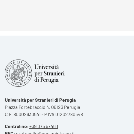
Università per Stranieri di Perugia
Piazza Fortebraccio 4, 06123 Perugia
C.F. 80002630541 - P.IVA 01202780548
Centralino
:
+39 075 5746 1
PEC
:
protocollo@pec.unistrapg.it