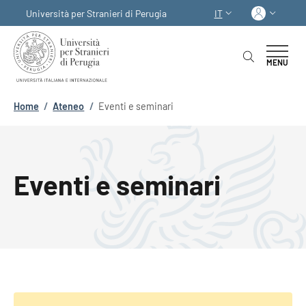
Salta al contenuto principale
Skip to footer content
Acced
Università per Stranieri di Perugia
IT
SELETTORE LINGUA:
MENU
Briciole di pane
Home
/
Ateneo
/
Eventi e seminari
Eventi e seminari